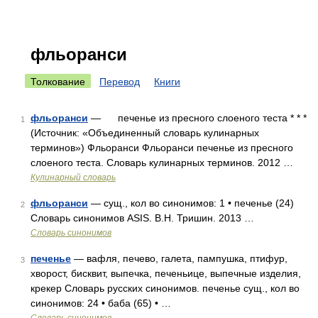
фльоранси
Толкование
Перевод
Книги
фльоранси
— печенье из пресного слоеного теста * * *
1
(Источник: «Объединенный словарь кулинарных
терминов») Фльоранси Фльоранси печенье из пресного
слоеного теста. Словарь кулинарных терминов. 2012 …
Кулинарный словарь
фльоранси
— сущ., кол во синонимов: 1 • печенье (24)
2
Словарь синонимов ASIS. В.Н. Тришин. 2013 …
Словарь синонимов
печенье
— вафля, печево, галета, пампушка, птифур,
3
хворост, бисквит, выпечка, печеньице, выпечные изделия,
крекер Словарь русских синонимов. печенье сущ., кол во
синонимов: 24 • баба (65) • …